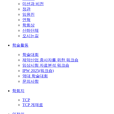
미션과 비전
정관
임원진
연혁
학회상
산하단체
오시는길
학술활동
학술대회
제약산업 종사자를 위한 워크숍
임상시험 자료분석 워크숍
IPW 2025(워크숍)
역대 학술대회
문의사항
학회지
TCP
TCP 게재료