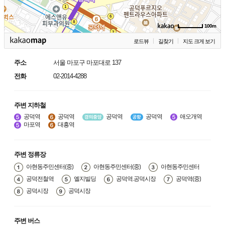
100m
로드뷰
길찾기
지도 크게 보기
주소
서울 마포구 마포대로 137
전화
02-2014-4288
주변 지하철
공덕역
공덕역
공덕역
공덕역
애오개역
마포역
대흥역
주변 정류장
아현동주민센터(중)
아현동주민센터(중)
아현동주민센터
공덕전철역
엘지빌딩
공덕역.공덕시장
공덕역(중)
공덕시장
공덕시장
주변 버스