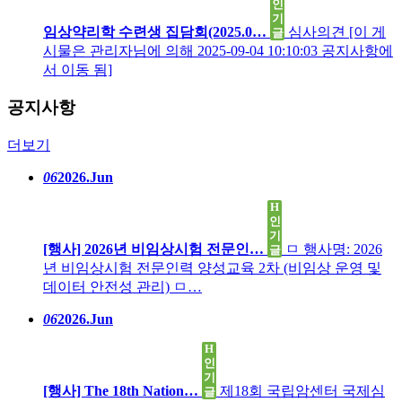
인
기
임상약리학 수련생 집담회(2025.0…
심사의견 [이 게
글
시물은 관리자님에 의해 2025-09-04 10:10:03 공지사항에
서 이동 됨]
공지사항
더보기
06
2026.Jun
H
인
기
[행사] 2026년 비임상시험 전문인…
ㅁ 행사명: 2026
글
년 비임상시험 전문인력 양성교육 2차 (비임상 운영 및
데이터 안전성 관리) ㅁ…
06
2026.Jun
H
인
기
[행사] The 18th Nation…
제18회 국립암센터 국제심
글