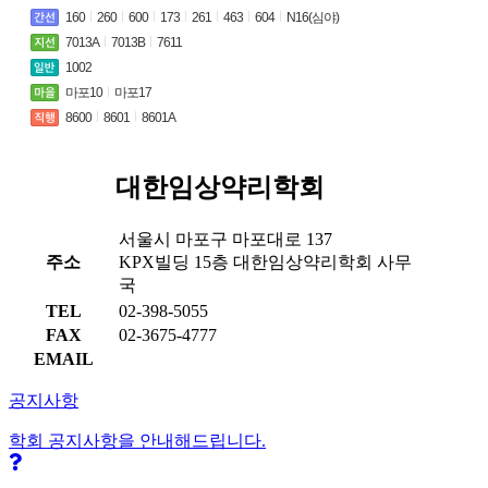
160
260
600
173
261
463
604
N16(심야)
7013A
7013B
7611
1002
마포10
마포17
8600
8601
8601A
대한임상약리학회
서울시 마포구 마포대로 137
주소
KPX빌딩 15층 대한임상약리학회 사무
국
TEL
02-398-5055
FAX
02-3675-4777
EMAIL
office@kscpt.org
공지사항
학회 공지사항을 안내해드립니다.